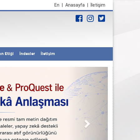
En
|
Anasayfa
|
İletişim
Online Makale Gönder
ın Etiği
İndexler
İletişim