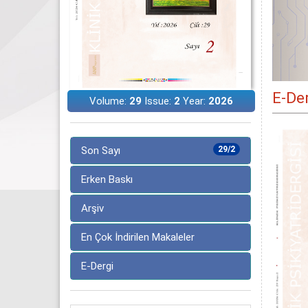
E-De
Volume:
29
Issue:
2
Year:
2026
Son Sayı
29/2
Erken Baskı
Arşiv
En Çok İndirilen Makaleler
E-Dergi