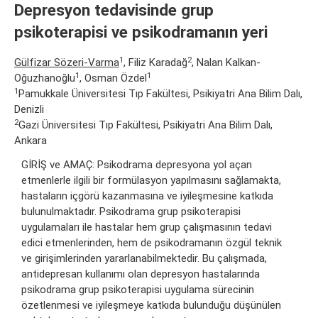
Depresyon tedavisinde grup
psikoterapisi ve psikodramanın yeri
1
2
Gülfizar Sözeri-Varma
, Filiz Karadağ
, Nalan Kalkan-
1
1
Oğuzhanoğlu
, Osman Özdel
1
Pamukkale Üniversitesi Tıp Fakültesi, Psikiyatri Ana Bilim Dalı,
Denizli
2
Gazi Üniversitesi Tıp Fakültesi, Psikiyatri Ana Bilim Dalı,
Ankara
GİRİŞ ve AMAÇ: Psikodrama depresyona yol açan
etmenlerle ilgili bir formülasyon yapılmasını sağlamakta,
hastaların içgörü kazanmasına ve iyileşmesine katkıda
bulunulmaktadır. Psikodrama grup psikoterapisi
uygulamaları ile hastalar hem grup çalışmasının tedavi
edici etmenlerinden, hem de psikodramanın özgül teknik
ve girişimlerinden yararlanabilmektedir. Bu çalışmada,
antidepresan kullanımı olan depresyon hastalarında
psikodrama grup psikoterapisi uygulama sürecinin
özetlenmesi ve iyileşmeye katkıda bulunduğu düşünülen