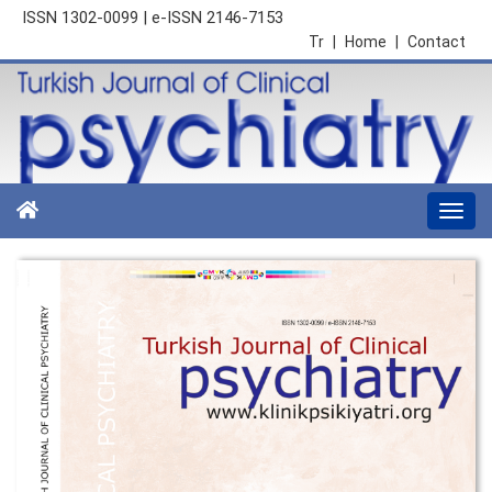
ISSN 1302-0099 | e-ISSN 2146-7153
Tr
|
Home
|
Contact
Togg
navi