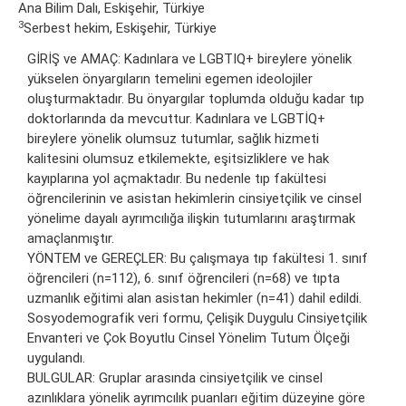
Ana Bilim Dalı, Eskişehir, Türkiye
3
Serbest hekim, Eskişehir, Türkiye
GİRİŞ ve AMAÇ: Kadınlara ve LGBTIQ+ bireylere yönelik
yükselen önyargıların temelini egemen ideolojiler
oluşturmaktadır. Bu önyargılar toplumda olduğu kadar tıp
doktorlarında da mevcuttur. Kadınlara ve LGBTİQ+
bireylere yönelik olumsuz tutumlar, sağlık hizmeti
kalitesini olumsuz etkilemekte, eşitsizliklere ve hak
kayıplarına yol açmaktadır. Bu nedenle tıp fakültesi
öğrencilerinin ve asistan hekimlerin cinsiyetçilik ve cinsel
yönelime dayalı ayrımcılığa ilişkin tutumlarını araştırmak
amaçlanmıştır.
YÖNTEM ve GEREÇLER: Bu çalışmaya tıp fakültesi 1. sınıf
öğrencileri (n=112), 6. sınıf öğrencileri (n=68) ve tıpta
uzmanlık eğitimi alan asistan hekimler (n=41) dahil edildi.
Sosyodemografik veri formu, Çelişik Duygulu Cinsiyetçilik
Envanteri ve Çok Boyutlu Cinsel Yönelim Tutum Ölçeği
uygulandı.
BULGULAR: Gruplar arasında cinsiyetçilik ve cinsel
azınlıklara yönelik ayrımcılık puanları eğitim düzeyine göre