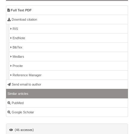
Full Text PDF
Download citation
RIS
EndNote
BibTex
Medlars
Procite
Reference Manager
Send email to author
Similar articles
PubMed
Google Scholar
(46 accesses)