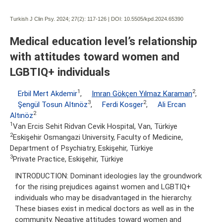
Turkish J Clin Psy. 2024; 27(2):
117-126 | DOI:
10.5505/kpd.2024.65390
Medical education level’s relationship
with attitudes toward women and
LGBTIQ+ individuals
1
2
Erbil Mert Akdemir
,
Imran Gökçen Yılmaz Karaman
,
3
2
Şengül Tosun Altınöz
,
Ferdi Kosger
,
Ali Ercan
2
Altınöz
1
Van Ercis Sehit Ridvan Cevik Hospital, Van, Türkiye
2
Eskişehir Osmangazi University, Faculty of Medicine,
Department of Psychiatry, Eskişehir, Türkiye
3
Private Practice, Eskişehir, Türkiye
INTRODUCTION: Dominant ideologies lay the groundwork
for the rising prejudices against women and LGBTIQ+
individuals who may be disadvantaged in the hierarchy.
These biases exist in medical doctors as well as in the
community. Negative attitudes toward women and