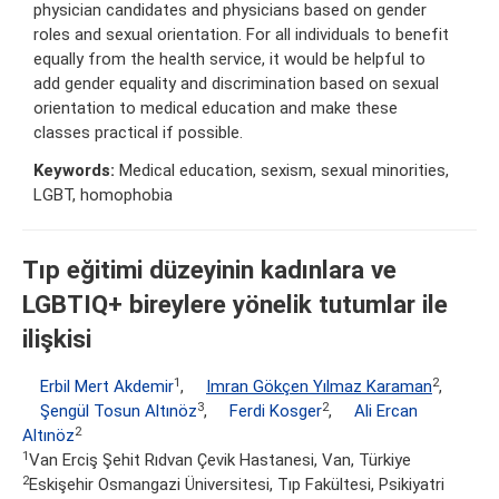
physician candidates and physicians based on gender
roles and sexual orientation. For all individuals to benefit
equally from the health service, it would be helpful to
add gender equality and discrimination based on sexual
orientation to medical education and make these
classes practical if possible.
Keywords:
Medical education, sexism, sexual minorities,
LGBT, homophobia
Tıp eğitimi düzeyinin kadınlara ve
LGBTIQ+ bireylere yönelik tutumlar ile
ilişkisi
1
2
Erbil Mert Akdemir
,
Imran Gökçen Yılmaz Karaman
,
3
2
Şengül Tosun Altınöz
,
Ferdi Kosger
,
Ali Ercan
2
Altınöz
1
Van Erciş Şehit Rıdvan Çevik Hastanesi, Van, Türkiye
2
Eskişehir Osmangazi Üniversitesi, Tıp Fakültesi, Psikiyatri