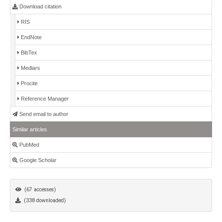
Download citation
RIS
EndNote
BibTex
Medlars
Procite
Reference Manager
Send email to author
Similar articles
PubMed
Google Scholar
(67 accesses)
(338 downloaded)