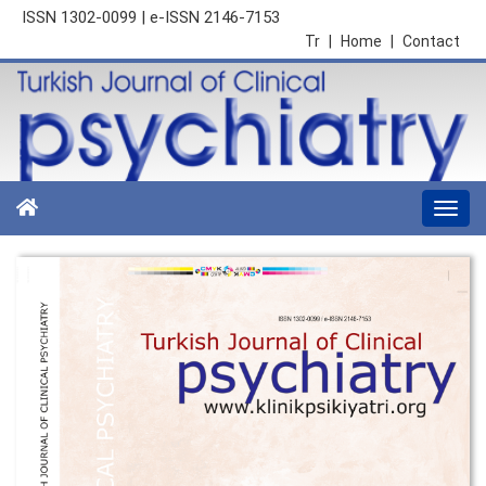
ISSN 1302-0099 | e-ISSN 2146-7153
Tr
|
Home
|
Contact
Togg
navi