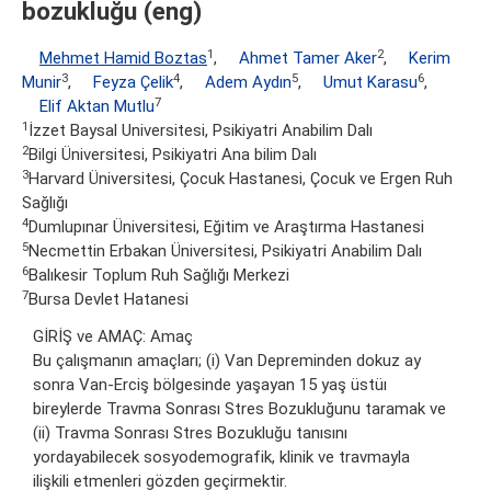
bozukluğu (eng)
1
2
Mehmet Hamid Boztas
,
Ahmet Tamer Aker
,
Kerim
3
4
5
6
Munir
,
Feyza Çelik
,
Adem Aydın
,
Umut Karasu
,
7
Elif Aktan Mutlu
1
İzzet Baysal Universitesi, Psikiyatri Anabilim Dalı
2
Bilgi Üniversitesi, Psikiyatri Ana bilim Dalı
3
Harvard Üniversitesi, Çocuk Hastanesi, Çocuk ve Ergen Ruh
Sağlığı
4
Dumlupınar Üniversitesi, Eğitim ve Araştırma Hastanesi
5
Necmettin Erbakan Üniversitesi, Psikiyatri Anabilim Dalı
6
Balıkesir Toplum Ruh Sağlığı Merkezi
7
Bursa Devlet Hatanesi
GİRİŞ ve AMAÇ: Amaç
Bu çalışmanın amaçları; (i) Van Depreminden dokuz ay
sonra Van-Erciş bölgesinde yaşayan 15 yaş üstüı
bireylerde Travma Sonrası Stres Bozukluğunu taramak ve
(ii) Travma Sonrası Stres Bozukluğu tanısını
yordayabilecek sosyodemografik, klinik ve travmayla
ilişkili etmenleri gözden geçirmektir.