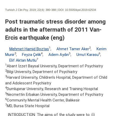
Turkish J Clin Psy. 2019; 22(4):
380-388 | DOI:
10.5505/kpd.2019.62534
Post traumatic stress disorder among
adults in the aftermath of 2011 Van-
Ercis earthquake (eng)
1
2
Mehmet Hamid Boztas
,
Ahmet Tamer Aker
,
Kerim
3
4
5
6
Munir
,
Feyza Çelik
,
Adem Aydın
,
Umut Karasu
,
7
Elif Aktan Mutlu
1
Abant İzzet Baysal University, Department of Psychiatry
2
Bilgi University, Department of Psychiatry
3
Harvard University, Children’s Hospital, Department of Child
and Adolescent Psychiatry
4
Dumlupınar University, Research and Training Hospital
5
Necmettin Erbakan University, Department of Psychiatry
6
Community Mental Health Center, Balıkesir
7
MD, Bursa State Hospital
INTRODUCTION: The aims of the study were to: (i)