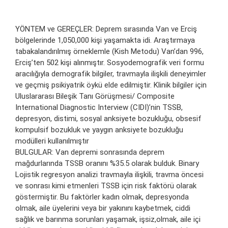
YÖNTEM ve GEREÇLER: Deprem sırasında Van ve Erciş
bölgelerinde 1,050,000 kişi yaşamakta idi. Araştırmaya
tabakalandırılmış örneklemle (Kish Metodu) Van’dan 996,
Erciş’ten 502 kişi alınmıştır. Sosyodemografik veri formu
aracılığıyla demografik bilgiler, travmayla ilişkili deneyimler
ve geçmiş psikiyatrik öykü elde edilmiştir. Klinik bilgiler için
Uluslararası Bileşik Tanı Görüşmesi/ Composite
International Diagnostic Interview (CIDI)’nin TSSB,
depresyon, distimi, sosyal anksiyete bozukluğu, obsesif
kompulsif bozukluk ve yaygın anksiyete bozukluğu
modülleri kullanılmıştır
BULGULAR: Van depremi sonrasında deprem
mağdurlarında TSSB oranını %35.5 olarak bulduk. Binary
Lojistik regresyon analizi travmayla ilişkili, travma öncesi
ve sonrası kimi etmenleri TSSB için risk faktörü olarak
göstermiştir. Bu faktörler kadın olmak, depresyonda
olmak, aile üyelerini veya bir yakınını kaybetmek, ciddi
sağlık ve barınma sorunları yaşamak, işsiz,olmak, aile içi