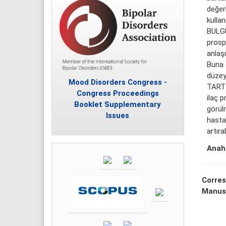
değerl
kullan
BULGU
prospe
anlaşı
Buna g
düzey
Mood Disorders Congress -
TARTI
Congress Proceedings
ilaç p
Booklet Supplementary
görülm
Issues
hastal
artıra
Anaht
Corres
Manus