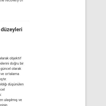
the recovery of
 düzeyleri
ılarak objektif
ilerini doğru bir
 güncel olarak
k ve ortalama
ştır.
ldığı düşünülen
ncel
s:
en ulaşılmış ve
erinin