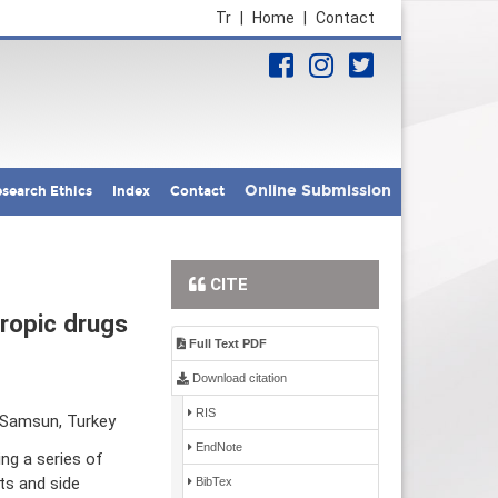
Tr
|
Home
|
Contact
Online Submission
search Ethics
Index
Contact
CITE
tropic drugs
Full Text PDF
Download citation
RIS
, Samsun, Turkey
EndNote
ng a series of
ts and side
BibTex