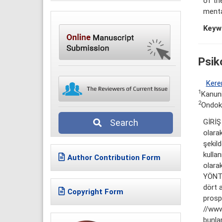
of th
menta
Keyw
Psiko
Kere
1
Kanuni
2
Ondoku
GİRİŞ 
Search
olarak
şekil
kullan
Author Contribution Form
olara
YÖNTE
dört a
Copyright Form
prospe
//www.
bunlar