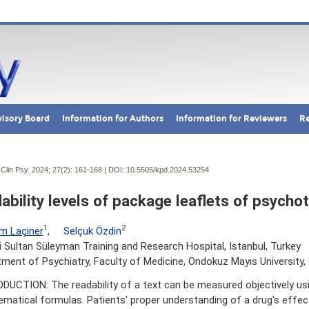
isory Board
Information for Authors
Information for Reviewers
Re
Clin Psy. 2024; 27(2):
161-168 | DOI:
10.5505/kpd.2024.53254
ability levels of package leaflets of psycho
1
2
m Laçiner
,
Selçuk Özdin
 Sultan Süleyman Training and Research Hospital, Istanbul, Turkey
ment of Psychiatry, Faculty of Medicine, Ondokuz Mayıs University
DUCTION: The readability of a text can be measured objectively usi
matical formulas. Patients' proper understanding of a drug's effec