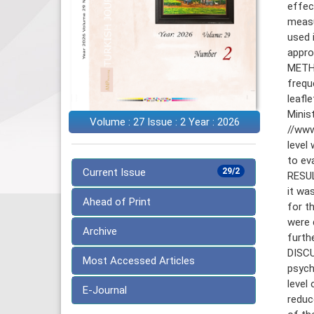
effec
measu
used 
appro
METHO
frequ
leafl
Minis
Volume : 27 Issue : 2 Year : 2026
//www
level
to eva
Current Issue
29/2
RESUL
it wa
Ahead of Print
for t
were 
Archive
furth
DISCU
Most Accessed Articles
psych
level
E-Journal
reduc