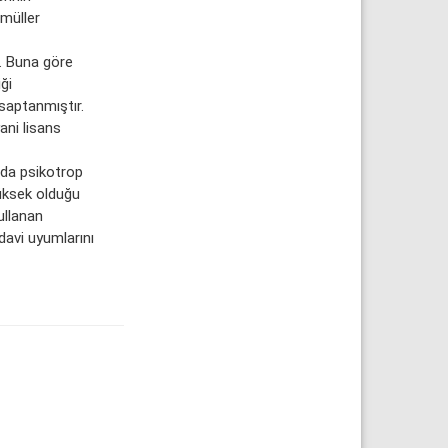
rmüller
. Buna göre
ği
 saptanmıştır.
ani lisans
nda psikotrop
yüksek olduğu
ullanan
edavi uyumlarını