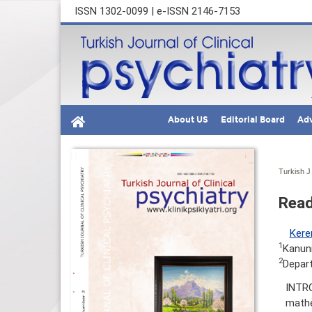
ISSN 1302-0099 | e-ISSN 2146-7153
About US
Editorial Board
Adv
Turkish J 
Read
Kere
1
Kanuni
2
Depart
INTRO
mathe