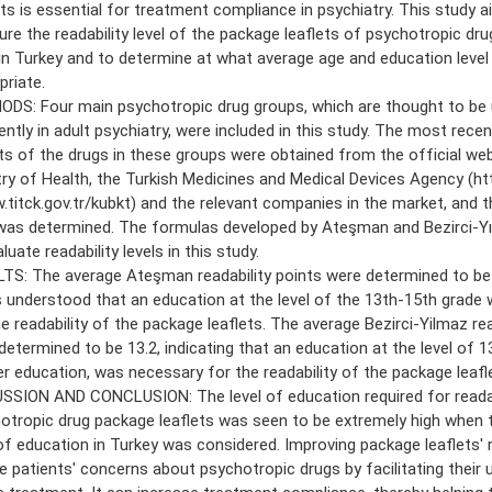
ts is essential for treatment compliance in psychiatry. This study 
re the readability level of the package leaflets of psychotropic dru
in Turkey and to determine at what average age and education level
priate.
DS: Four main psychotropic drug groups, which are thought to be
ently in adult psychiatry, were included in this study. The most rece
ets of the drugs in these groups were obtained from the official we
try of Health, the Turkish Medicines and Medical Devices Agency (ht
.titck.gov.tr/kubkt) and the relevant companies in the market, and th
 was determined. The formulas developed by Ateşman and Bezirci-Y
luate readability levels in this study.
TS: The average Ateşman readability points were determined to be 
s understood that an education at the level of the 13th-15th grade
he readability of the package leaflets. The average Bezirci-Yilmaz rea
determined to be 13.2, indicating that an education at the level of 1
er education, was necessary for the readability of the package leafl
SSION AND CONCLUSION: The level of education required for readab
otropic drug package leaflets was seen to be extremely high when 
 of education in Turkey was considered. Improving package leaflets' r
e patients' concerns about psychotropic drugs by facilitating their