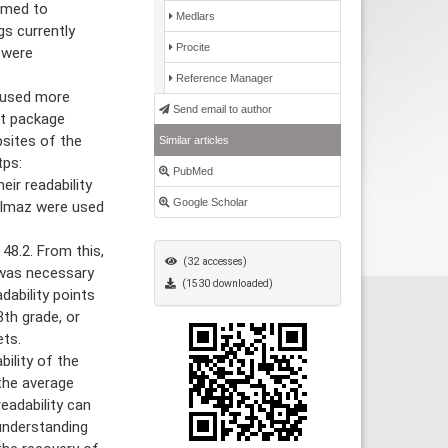
aimed to
Medlars
gs currently
Procite
 were
Reference Manager
 used more
Send email to author
nt package
bsites of the
Similar articles
tps:
PubMed
eir readability
Google Scholar
ılmaz were used
48.2. From this,
(32 accesses)
 was necessary
(1530 downloaded)
dability points
3th grade, or
ets.
ility of the
the average
eadability can
 understanding