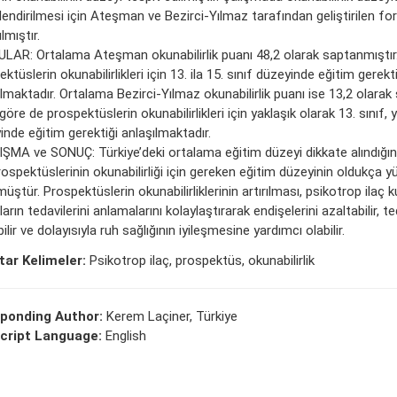
endirilmesi için Ateşman ve Bezirci-Yılmaz tarafından geliştirilen fo
ılmıştır.
LAR: Ortalama Ateşman okunabilirlik puanı 48,2 olarak saptanmıştır
ktüslerin okunabilirlikleri için 13. ila 15. sınıf düzeyinde eğitim gerekti
lmaktadır. Ortalama Bezirci-Yılmaz okunabilirlik puanı ise 13,2 olarak
öre de prospektüslerin okunabilirlikleri için yaklaşık olarak 13. sınıf, y
inde eğitim gerektiği anlaşılmaktadır.
ŞMA ve SONUÇ: Türkiye’deki ortalama eğitim düzeyi dikkate alındığı
rospektüslerinin okunabilirliği için gereken eğitim düzeyinin oldukça 
üştür. Prospektüslerin okunabilirliklerinin artırılması, psikotrop ilaç k
arın tedavilerini anlamalarını kolaylaştırarak endişelerini azaltabilir, t
bilir ve dolayısıyla ruh sağlığının iyileşmesine yardımcı olabilir.
ar Kelimeler:
Psikotrop ilaç, prospektüs, okunabilirlik
ponding Author:
Kerem Laçiner, Türkiye
cript Language:
English