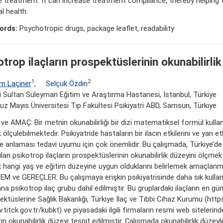
e treatment. It can increase treatment compliance, thereby helping 
l health.
ords:
Psychotropic drugs, package leaflet, readability
trop ilaçların prospektüslerinin okunabilirlik
1
2
m Laçiner
,
Selçuk Özdin
 Sultan Süleyman Eğitim ve Araştırma Hastanesi, İstanbul, Türkiye
z Mayıs Üniversitesi Tıp Fakültesi Psikiyatri ABD, Samsun, Türkiye
ve AMAÇ: Bir metnin okunabilirliği bir dizi matematiksel formül kullan
 ölçülebilmektedir. Psikiyatride hastaların bir ilacın etkilerini ve yan etk
de anlaması tedavi uyumu için çok önemlidir. Bu çalışmada, Türkiye’de
ılan psikotrop ilaçların prospektüslerinin okunabilirlik düzeyini ölçme
k hangi yaş ve eğitim düzeyine uygun olduklarını belirlemek amaçlanmı
M ve GEREÇLER: Bu çalışmaya erişkin psikiyatrisinde daha sık kullanı
na psikotrop ilaç grubu dahil edilmiştir. Bu gruplardaki ilaçların en gü
ktüslerine Sağlık Bakanlığı, Türkiye İlaç ve Tıbbi Cihaz Kurumu (http
titck.gov.tr/kubkt) ve piyasadaki ilgili firmaların resmi web sitelerind
ın okunabilirlik düzeyi tespit edilmiştir. Çalışmada okunabilirlik düzeyl