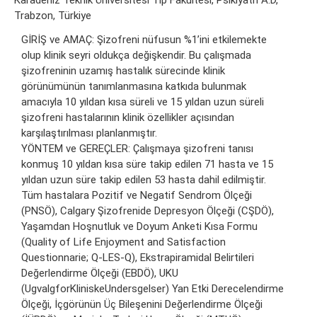
Karadeniz Teknik Üniversitesi Tıp Fakültesi, Psikiyatri A.D,
Trabzon, Türkiye
GİRİŞ ve AMAÇ: Şizofreni nüfusun %1’ini etkilemekte
olup klinik seyri oldukça değişkendir. Bu çalışmada
şizofreninin uzamış hastalık sürecinde klinik
görünümünün tanımlanmasına katkıda bulunmak
amacıyla 10 yıldan kısa süreli ve 15 yıldan uzun süreli
şizofreni hastalarının klinik özellikler açısından
karşılaştırılması planlanmıştır.
YÖNTEM ve GEREÇLER: Çalışmaya şizofreni tanısı
konmuş 10 yıldan kısa süre takip edilen 71 hasta ve 15
yıldan uzun süre takip edilen 53 hasta dahil edilmiştir.
Tüm hastalara Pozitif ve Negatif Sendrom Ölçeği
(PNSÖ), Calgary Şizofrenide Depresyon Ölçeği (CŞDÖ),
Yaşamdan Hoşnutluk ve Doyum Anketi Kısa Formu
(Quality of Life Enjoyment and Satisfaction
Questionnarie; Q-LES-Q), Ekstrapiramidal Belirtileri
Değerlendirme Ölçeği (EBDÖ), UKU
(UgvalgforKliniskeUndersgelser) Yan Etki Derecelendirme
Ölçeği, İçgörünün Üç Bileşenini Değerlendirme Ölçeği