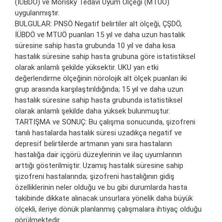
(İÜBDÖ) ve Morisky Tedavi Uyum Ölçeği (MTUÖ)
uygulanmıştır.
BULGULAR: PNSÖ Negatif belirtiler alt ölçeği, ÇŞDÖ,
İÜBDÖ ve MTUÖ puanları 15 yıl ve daha uzun hastalık
süresine sahip hasta grubunda 10 yıl ve daha kısa
hastalık süresine sahip hasta grubuna göre istatistiksel
olarak anlamlı şekilde yüksektir. UKU yan etki
değerlendirme ölçeğinin nörolojik alt ölçek puanları iki
grup arasında karşılaştırıldığında; 15 yıl ve daha uzun
hastalık süresine sahip hasta grubunda istatistiksel
olarak anlamlı şekilde daha yüksek bulunmuştur.
TARTIŞMA ve SONUÇ: Bu çalışma sonucunda, şizofreni
tanılı hastalarda hastalık süresi uzadıkça negatif ve
depresif belirtilerde artmanın yanı sıra hastaların
hastalığa dair içgörü düzeylerinin ve ilaç uyumlarının
arttığı gösterilmiştir. Uzamış hastalık süresine sahip
şizofreni hastalarında; şizofreni hastalığının gidiş
özelliklerinin neler olduğu ve bu gibi durumlarda hasta
takibinde dikkate alınacak unsurlara yönelik daha büyük
ölçekli, ileriye dönük planlanmış çalışmalara ihtiyaç olduğu
görülmektedir.