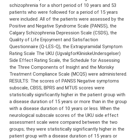
schizophrenia for a short period of 10 years and 53
patients who were followed for a period of 15 years
were included. All of the patients were assessed by the
Positive and Negative Syndrome Scale (PANSS), the
Calgary Schizophrenia Depression Scale (CSDS), the
Quality of Life Enjoyment and Satisfaction
Questionnaire (Q-LES-Q), the Extrapyramidal Symptom
Rating Scale The UKU (UgvalgforKliniskeUndersgelser)
Side Effect Rating Scale, the Schedule for Assessing
the Three Components of Insight and the Morisky
Treatment Compliance Scale (MCQS) were administered.
RESULTS: The scores of PANSS Negative symptoms
subscale, CBSS, BPRS and MTUS scores were
statistically significantly higher in the patient group with
a disease duration of 15 years or more than in the group
with a disease duration of 10 years or less. When the
neurological subscale scores of the UKU side effect
assessment scale were compared between the two
groups; they were statistically significantly higher in the
patient group with a disease duration of 15 years or