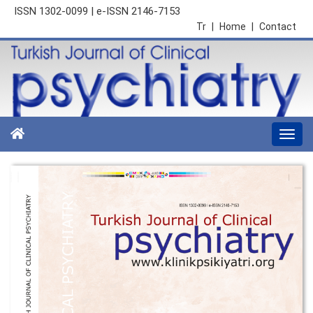
ISSN 1302-0099 | e-ISSN 2146-7153
Tr
|
Home
|
Contact
Togg
navi