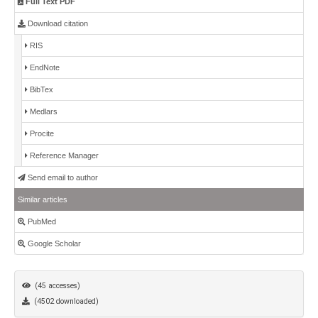
Full Text PDF
Download citation
RIS
EndNote
BibTex
Medlars
Procite
Reference Manager
Send email to author
Similar articles
PubMed
Google Scholar
(45 accesses)
(4502 downloaded)