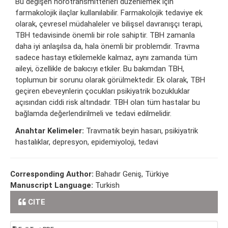
Bu değişen nörotransmitterleri düzenlemek için
farmakolojik ilaçlar kullanılabilir. Farmakolojik tedaviye ek
olarak, çevresel müdahaleler ve bilişsel davranışçı terapi,
TBH tedavisinde önemli bir role sahiptir. TBH zamanla
daha iyi anlaşılsa da, hala önemli bir problemdir. Travma
sadece hastayı etkilemekle kalmaz, aynı zamanda tüm
aileyi, özellikle de bakıcıyı etkiler. Bu bakımdan TBH,
toplumun bir sorunu olarak görülmektedir. Ek olarak, TBH
geçiren ebeveynlerin çocukları psikiyatrik bozukluklar
açısından ciddi risk altındadır. TBH olan tüm hastalar bu
bağlamda değerlendirilmeli ve tedavi edilmelidir.
Anahtar Kelimeler:
Travmatik beyin hasarı, psikiyatrik
hastalıklar, depresyon, epidemiyoloji, tedavi
Corresponding Author:
Bahadır Geniş, Türkiye
Manuscript Language:
Turkish
CITE