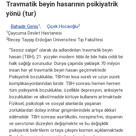
Travmatik beyin hasarının psikiyatrik
yönü (tur)
1
2
Bahadır Geniş
,
Çiçek Hocaoğlu
1
Çaycuma Devlet Hastanesi
2
Recep Tayyip Erdoğan Üniversitesi Tıp Fakültesi
“Sessiz salgın” olarak da adlandırılan travmatik beyin
hasarı (TBH), 21. yüzyılın modern tıbbı ile bile hala ciddi bir
halk sağlığı sorunudur. Dünya çapında yaklaşık 70 milyon
insan her yıl travmatik beyin hasarı geçirmektedir.
Psikiyatrik bozukluklar, TBH'nın kısa süreli ve uzun süreli
komplikasyonlarından biridir. TBH sonrası hemen hemen
tüm psikiyatrik bozukluklar, özellikle depresyon, anksiyete
bozuklukları ve alkol/madde kötüye kullanımı artmaktadır.
Fiziksel, psikolojik ve sosyal alanlarda yaşanan
zorluklardan dolayı intihar girişimlerindeki artışa dikkat
edilmelidir. TBH sonrası asetilkolin, norepinefrin, dopamin
ve serotonin düzeyleri değişmekte ve bu değişiklik
psikiyatrik belirtilerin ortaya çıkışını kısmen açıklamaktadır.