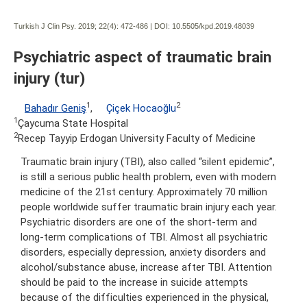
Turkish J Clin Psy. 2019; 22(4):
472-486 | DOI:
10.5505/kpd.2019.48039
Psychiatric aspect of traumatic brain
injury (tur)
1
2
Bahadır Geniş
,
Çiçek Hocaoğlu
1
Çaycuma State Hospital
2
Recep Tayyip Erdogan University Faculty of Medicine
Traumatic brain injury (TBI), also called “silent epidemic”,
is still a serious public health problem, even with modern
medicine of the 21st century. Approximately 70 million
people worldwide suffer traumatic brain injury each year.
Psychiatric disorders are one of the short-term and
long-term complications of TBI. Almost all psychiatric
disorders, especially depression, anxiety disorders and
alcohol/substance abuse, increase after TBI. Attention
should be paid to the increase in suicide attempts
because of the difficulties experienced in the physical,