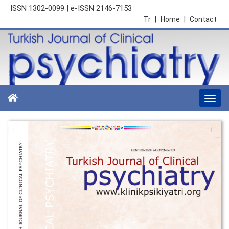
ISSN 1302-0099 | e-ISSN 2146-7153
Tr
|
Home
|
Contact
Togg
navi