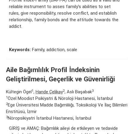
reliable instrument to asses family’s abilities to set
rules, give responsibility, resolve conflict, and establish
relationship, family bonds and the attitude towards the
addict.
Keywords:
Family, addiction, scale
Aile Bağımlılık Profil İndeksinin
Geliştirilmesi, Geçerlik ve Güvenirliği
1
2
3
Kültegin Ögel
,
Hande Çelikay
, Aslı Başabak
1
Özel Moodist Psikiyatri & Nöroloji Hastanesi, İstanbul
2
Ege Üniversitesi Madde Bağımlılığı, Toksikoloji Ve İlaç Bilimleri
Enstitüsü, İzmir
3
Nöropsikiyatri İstanbul Hastanesi, İstanbul
GİRİŞ ve AMAÇ: Bağımlılık aileyi de etkileyen ve tedavide