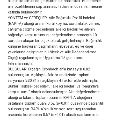
ailenin katılımını da gerektiren bir hastalıktır. Bu nedenle
aile özelliklerinin saptanması, tedavinin düzenlenmesine
katkıda bulunacaktır.
YÖNTEM ve GEREÇLER: Aile Bağımlılık Profil İndeksi
(BAPİ-A) ölçeği ailenin kural koyma, sorumluluk verme,
çatışma çözme becerilerini, aile içi bağları ve ailenin
bağımlıya karşı tutumunu değerlendirme amacıyla 10
sorudan oluşan bir ölçek olarak geliştirilmiştir. Bağımlılık
kliniğine başvuran bağımlıların; ebeveyn, eş ve diğer
yakınlarına geliştirilen bu ölçek ve Aile Değerlendirme
Ölçeği uygulanmıştır. Uygulama 15 gün sonra
tekrarlanmıştır.
BULGULAR: Ölçeğin Cronbach alfa katsayısı 0.82
bulunmuştur. Açıklayıcı faktör analizinde toplam
varyansın %30,81'ini açıklayan 4 faktör elde edilmiştir.
Bunlar "ilişkisel beceriler", "aile içi bağlar" ve "bağımlıya
karşı tutum " olarak adlandırılmıştır. Aile değerlendirme
ölçeği ortalama toplam puanı ile BAPİ-A ölçeğinin
ortalama toplam puanı 0,52 (p<0.01) düzeyinde bağlantılı
bulunmuştur. BAPİ-A'nın ilk ve son test uygulamaları
arasında korelasyon 0,67 (p<0.01) olarak saptanmıştır.