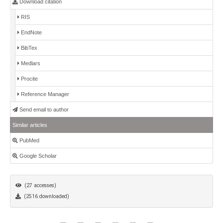
Download citation
RIS
EndNote
BibTex
Medlars
Procite
Reference Manager
Send email to author
Similar articles
PubMed
Google Scholar
(27 accesses)
(2516 downloaded)