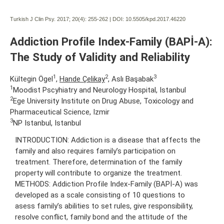
Turkish J Clin Psy. 2017; 20(4):
255-262 | DOI:
10.5505/kpd.2017.46220
Addiction Profile Index-Family (BAPİ-A):
The Study of Validity and Reliability
1
2
3
Kültegin Ögel
,
Hande Çelikay
, Aslı Başabak
1
Moodist Pscyhiatry and Neurology Hospital, Istanbul
2
Ege University Institute on Drug Abuse, Toxicology and
Pharmaceutical Science, Izmir
3
NP Istanbul, Istanbul
INTRODUCTION: Addiction is a disease that affects the
family and also requires family’s participation on
treatment. Therefore, determination of the family
property will contribute to organize the treatment.
METHODS: Addiction Profile Index-Family (BAPİ-A) was
developed as a scale consisting of 10 questions to
asess family’s abilities to set rules, give responsibility,
resolve conflict, family bond and the attitude of the