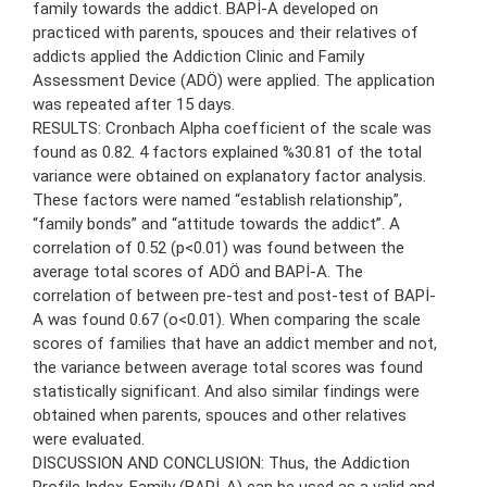
family towards the addict. BAPİ-A developed on
practiced with parents, spouces and their relatives of
addicts applied the Addiction Clinic and Family
Assessment Device (ADÖ) were applied. The application
was repeated after 15 days.
RESULTS: Cronbach Alpha coefficient of the scale was
found as 0.82. 4 factors explained %30.81 of the total
variance were obtained on explanatory factor analysis.
These factors were named “establish relationship”,
“family bonds” and “attitude towards the addict”. A
correlation of 0.52 (p<0.01) was found between the
average total scores of ADÖ and BAPİ-A. The
correlation of between pre-test and post-test of BAPİ-
A was found 0.67 (o<0.01). When comparing the scale
scores of families that have an addict member and not,
the variance between average total scores was found
statistically significant. And also similar findings were
obtained when parents, spouces and other relatives
were evaluated.
DISCUSSION AND CONCLUSION: Thus, the Addiction
Profile Index-Family (BAPİ-A) can be used as a valid and