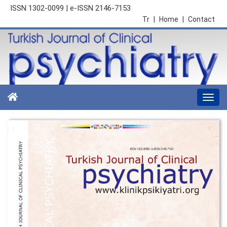
ISSN 1302-0099 | e-ISSN 2146-7153
Tr
|
Home
|
Contact
Togg
navi