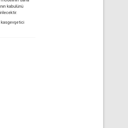
anın kabulünü
ilecektir.
 kasgevşetici