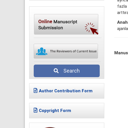
fazla
arttı
Anaht
ajanla
Manus
Search
Author Contribution Form
Copyright Form