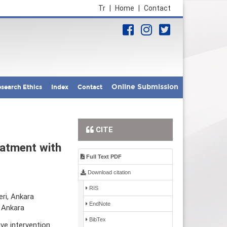
Tr
|
Home
|
Contact
Online Submission
search Ethics
Index
Contact
CITE
eatment with
Full Text PDF
Download citation
RIS
eri, Ankara
EndNote
, Ankara
BibTex
ve intervention