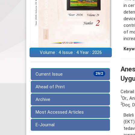
in cer
deter
devic
contr
of mo
incre
Keyw
Volume : 4 Issue : 4 Year : 2026
Anes
Current Issue
29/2
Uygu
Ahead of Print
Cebrail
1
Dr., A
Archive
2
Doç. D
Most Accessed Articles
Belirl
(EKT)
E-Journal
tedavi
ayrıc