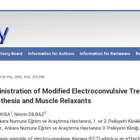
isory Board
Information for Authors
Information for Reviewers
Re
Clin Psy. 2001; 4(4):
253-260
nistration of Modified Electroconvulsive Tr
thesia and Muscle Relaxants
1
2
 KISA
, Nesrin DİLBAZ
nkara Numune Eğitim ve Araştırma Hastanesi, 1. ve 2. Psikiyatri Klinikl
r., Ankara Numune Eğitim ve Araştırma Hastanesi II. Psikiyatri Kliniği
asic principle of electroconvulsive therapy (ECT) which is an effecti