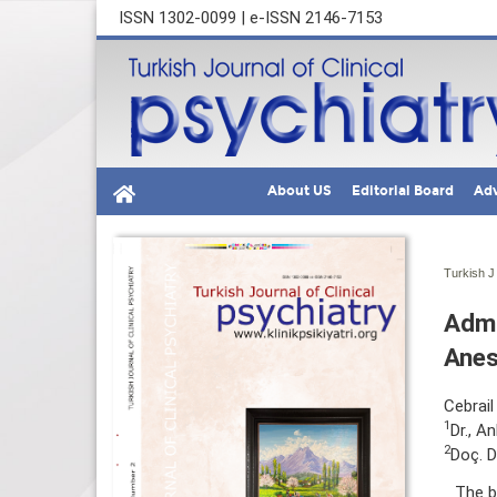
ISSN 1302-0099 | e-ISSN 2146-7153
About US
Editorial Board
Adv
Turkish J 
Admi
Anes
Cebrail
1
Dr., A
2
Doç. D
The b