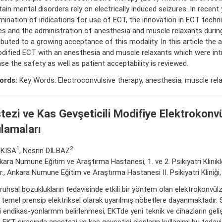
tain mental disorders rely on electrically induced seizures. In recent
mination of indications for use of ECT, the innovation in ECT techn
es and the administration of anesthesia and muscle relaxants duri
ibuted to a growing acceptance of this modality. In this article the 
dified ECT with an anesthesia and muscle relaxants which were in
ase the safety as well as patient acceptability is reviewed.
ords:
Key Words: Electroconvulsive therapy, anesthesia, muscle rel
tezi ve Kas Gevşeticili Modifiye Elektrokonvü
lamaları
1
2
 KISA
, Nesrin DİLBAZ
nkara Numune Eğitim ve Araştırma Hastanesi, 1. ve 2. Psikiyatri Klinikl
r., Ankara Numune Eğitim ve Araştırma Hastanesi II. Psikiyatri Kliniği
i ruhsal bozuklukların tedavisinde etkili bir yöntem olan elektrokonvül
 temel prensip elektriksel olarak uyarılmış nöbetlere dayanmaktadır. S
 endikas-yonlarmm belirlenmesi, EKTde yeni teknik ve cihazların gelişt
a EKT sırasında anestezi ve kas gevşetici ajanların kullanımı bu tedav