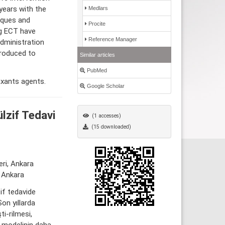
 years with the
Medlars
iques and
Procite
ng ECT have
Reference Manager
administration
troduced to
Similar articles
PubMed
axants agents.
Google Scholar
lzif Tedavi
(1 accesses)
(15 downloaded)
eri, Ankara
, Ankara
zif tedavide
on yıllarda
i-rilmesi,
i modelinin daha