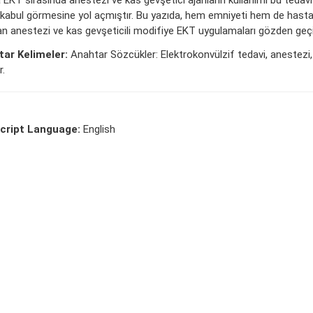
 kabul görmesine yol açmıştır. Bu yazıda, hem emniyeti hem de hast
ran anestezi ve kas gevşeticili modifiye EKT uygulamaları gözden geçir
ar Kelimeler:
Anahtar Sözcükler: Elektrokonvülzif tedavi, anestezi,
r.
cript Language:
English