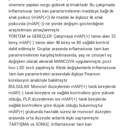
önemine yapılan vurgu giderek artmaktadır. Bu çalışmada
inflamatuvar tam kan parametrelerinin maddeye bağlı ilk
atak psikoz (mİAP(+)) ile madde ile ilişkisiz ilk atak
psikozda (mİAP(-)) ne yönde değişim gösterdiğinin
araştırılması amaçlanmıştır.
YÖNTEM ve GEREÇLER: Çalışmaya mİAP(+) tanısı alan 32
birey, mİAP(-) tanısı alan 48 birey ve 80 sağlıklı kontrol
dahil edilmiştir. Gruplar arasında inflamatuvar tam kan
parametrelerinin karşılaştırılmasında, yaş ve cinsiyet eş
değişken olarak alınarak MANCOVA uygulanmıştır, post
hoc LSD testi yapılmıştır. Klinik değişkenlerle inflamatuvar
tam kan parametreleri arasındaki ilişkiye Pearson
korelasyon analiziyle bakılmıştır.
BULGULAR: Monosit düzeylerinin mİAP(+) tanılı bireylerde
mİAP(-) tanılı bireylere ve sağlıklı kontrollere göre yüksek
olduğu, PLR düzeylerinin ise mİAP(+) tanılı bireylerde
sağlıklı kontrollere göre düşük olduğu bulunmuştur.
mİAP(+) grubunda hastalık süresi ile monosit düzeyleri
arasında orta düzeyde anlamlı ilişki saptanmıştır.
TARTIŞMA ve SONUÇ: İnflamatuvar tam kan