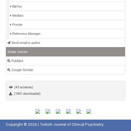
BibTex
Medlars
Procite
Reference Manager
Send email to author
Similar articles
PubMed
Google Scholar
(43 accesses)
(1801 downloaded)
Copyright © 2026 | Turkish Journal of Clinical Psychiatry