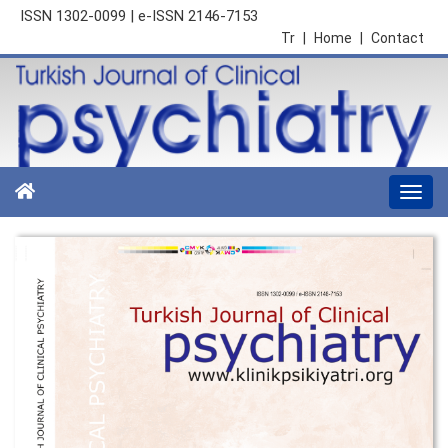
ISSN 1302-0099 | e-ISSN 2146-7153
Tr
|
Home
|
Contact
Togg
navi