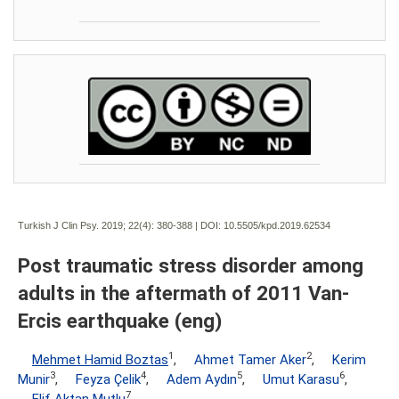
Turkish J Clin Psy. 2019; 22(4):
380-388 | DOI:
10.5505/kpd.2019.62534
Post traumatic stress disorder among
adults in the aftermath of 2011 Van-
Ercis earthquake (eng)
1
2
Mehmet Hamid Boztas
,
Ahmet Tamer Aker
,
Kerim
3
4
5
6
Munir
,
Feyza Çelik
,
Adem Aydın
,
Umut Karasu
,
7
Elif Aktan Mutlu