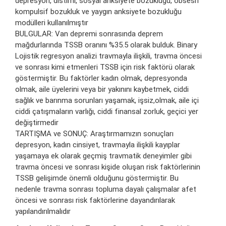
depresyon, distimi, sosyal anksiyete bozukluğu, obsesif
kompulsif bozukluk ve yaygın anksiyete bozukluğu
modülleri kullanılmıştır
BULGULAR: Van depremi sonrasında deprem
mağdurlarında TSSB oranını %35.5 olarak bulduk. Binary
Lojistik regresyon analizi travmayla ilişkili, travma öncesi
ve sonrası kimi etmenleri TSSB için risk faktörü olarak
göstermiştir. Bu faktörler kadın olmak, depresyonda
olmak, aile üyelerini veya bir yakınını kaybetmek, ciddi
sağlık ve barınma sorunları yaşamak, işsiz,olmak, aile içi
ciddi çatışmaların varlığı, ciddi finansal zorluk, geçici yer
değiştirmedir
TARTIŞMA ve SONUÇ: Araştırmamızın sonuçları
depresyon, kadın cinsiyet, travmayla ilişkili kayıplar
yaşamaya ek olarak geçmiş travmatik deneyimler gibi
travma öncesi ve sonrası kişide oluşan risk faktörlerinin
TSSB gelişimde önemli olduğunu göstermiştir. Bu
nedenle travma sonrası topluma dayalı çalışmalar afet
öncesi ve sonrası risk faktörlerine dayandırılarak
yapılandırılmalıdır