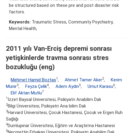
be structured based on these pre and post disaster risk
factors.
Keywords:
Traumatic Stress, Community Psychiatry,
Mental Health,
2011 yılı Van-Erciş depremi sonrası
yetişkinlerde travma sonrası stres
bozukluğu (eng)
1
2
Mehmet Hamid Boztas
,
Ahmet Tamer Aker
,
Kerim
3
4
5
6
Munir
,
Feyza Çelik
,
Adem Aydın
,
Umut Karasu
,
7
Elif Aktan Mutlu
1
İzzet Baysal Universitesi, Psikiyatri Anabilim Dalı
2
Bilgi Üniversitesi, Psikiyatri Ana bilim Dalı
3
Harvard Üniversitesi, Çocuk Hastanesi, Çocuk ve Ergen Ruh
Sağlığı
4
Dumlupınar Üniversitesi, Eğitim ve Araştırma Hastanesi
5
Necmettin Erbakan Üniversitesi, Psikiyatri Anabilim Dalı