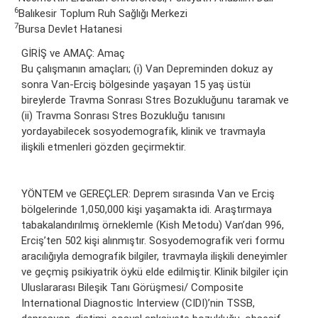
6
Balıkesir Toplum Ruh Sağlığı Merkezi
7
Bursa Devlet Hatanesi
GİRİŞ ve AMAÇ: Amaç
Bu çalışmanın amaçları; (i) Van Depreminden dokuz ay
sonra Van-Erciş bölgesinde yaşayan 15 yaş üstüı
bireylerde Travma Sonrası Stres Bozukluğunu taramak ve
(ii) Travma Sonrası Stres Bozukluğu tanısını
yordayabilecek sosyodemografik, klinik ve travmayla
ilişkili etmenleri gözden geçirmektir.
YÖNTEM ve GEREÇLER: Deprem sırasında Van ve Erciş
bölgelerinde 1,050,000 kişi yaşamakta idi. Araştırmaya
tabakalandırılmış örneklemle (Kish Metodu) Van’dan 996,
Erciş’ten 502 kişi alınmıştır. Sosyodemografik veri formu
aracılığıyla demografik bilgiler, travmayla ilişkili deneyimler
ve geçmiş psikiyatrik öykü elde edilmiştir. Klinik bilgiler için
Uluslararası Bileşik Tanı Görüşmesi/ Composite
International Diagnostic Interview (CIDI)’nin TSSB,