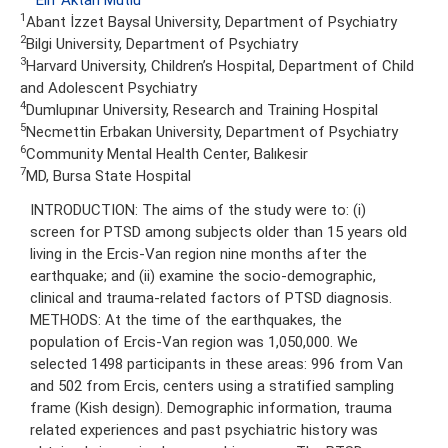
1
Abant İzzet Baysal University, Department of Psychiatry
2
Bilgi University, Department of Psychiatry
3
Harvard University, Children’s Hospital, Department of Child
and Adolescent Psychiatry
4
Dumlupınar University, Research and Training Hospital
5
Necmettin Erbakan University, Department of Psychiatry
6
Community Mental Health Center, Balıkesir
7
MD, Bursa State Hospital
INTRODUCTION: The aims of the study were to: (i)
screen for PTSD among subjects older than 15 years old
living in the Ercis-Van region nine months after the
earthquake; and (ii) examine the socio-demographic,
clinical and trauma-related factors of PTSD diagnosis.
METHODS: At the time of the earthquakes, the
population of Ercis-Van region was 1,050,000. We
selected 1498 participants in these areas: 996 from Van
and 502 from Ercis, centers using a stratified sampling
frame (Kish design). Demographic information, trauma
related experiences and past psychiatric history was