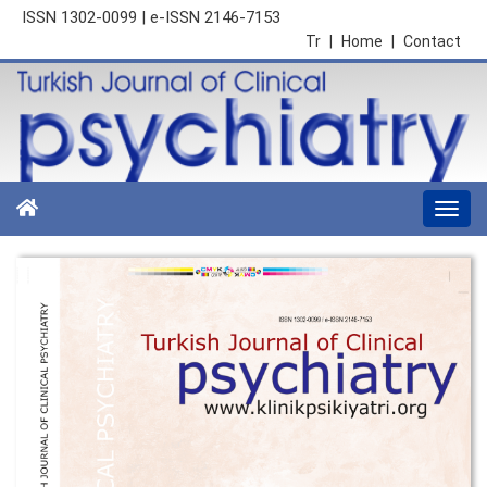
ISSN 1302-0099 | e-ISSN 2146-7153
Tr
|
Home
|
Contact
Togg
navi