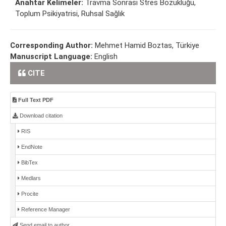
Anahtar Kelimeler:
Travma Sonrası Stres Bozukluğu,
Toplum Psikiyatrisi, Ruhsal Sağlık
Corresponding Author:
Mehmet Hamid Boztas, Türkiye
Manuscript Language:
English
CITE
Full Text PDF
Download citation
RIS
EndNote
BibTex
Medlars
Procite
Reference Manager
Send email to author