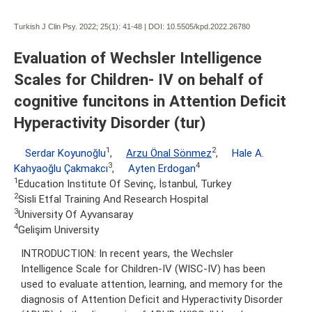
Turkish J Clin Psy. 2022; 25(1):
41-48 | DOI:
10.5505/kpd.2022.26780
Evaluation of Wechsler Intelligence
Scales for Children- IV on behalf of
cognitive funcitons in Attention Deficit
Hyperactivity Disorder (tur)
1
2
Serdar Koyunoğlu
,
Arzu Önal Sönmez
,
Hale A.
3
4
Kahyaoğlu Çakmakcı
,
Ayten Erdogan
1
Education Institute Of Sevinç, İstanbul, Turkey
2
Sisli Etfal Training And Research Hospital
3
University Of Ayvansaray
4
Gelişim University
INTRODUCTION: In recent years, the Wechsler
Intelligence Scale for Children-IV (WISC-IV) has been
used to evaluate attention, learning, and memory for the
diagnosis of Attention Deficit and Hyperactivity Disorder