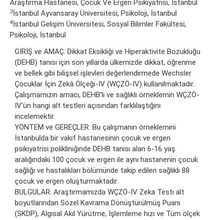
Araştırma Hastanesi, Çocuk Ve Ergen Psikiyatrisi, İstanbul
3
İstanbul Ayvansaray Üniversitesi, Psikoloji, İstanbul
4
İstanbul Gelişim Üniversitesi, Sosyal Bilimler Fakültesi,
Psikoloji, İstanbul
GİRİŞ ve AMAÇ: Dikkat Eksikliği ve Hiperaktivite Bozukluğu
(DEHB) tanısı için son yıllarda ülkemizde dikkat, öğrenme
ve bellek gibi bilişsel işlevleri değerlendirmede Wechsler
Çocuklar İçin Zekâ Ölçeği-IV (WÇZÖ-IV) kullanılmaktadır.
Çalışmamızın amacı, DEHB’li ve sağlıklı örneklemin WÇZÖ-
IV’ün hangi alt testleri açısından farklılaştığını
incelemektir.
YÖNTEM ve GEREÇLER: Bu çalışmanın örneklemini
İstanbulda bir vakıf hastanesinin çocuk ve ergen
psikiyatrisi polikliniğinde DEHB tanısı alan 6-16 yaş
aralığındaki 100 çocuk ve ergen ile aynı hastanenin çocuk
sağlığı ve hastalıkları bölümünde takip edilen sağlıklı 88
çocuk ve ergen oluşturmaktadır.
BULGULAR: Araştırmamızda WÇZÖ-IV Zeka Testi alt
boyutlarından Sözel Kavrama Dönüştürülmüş Puanı
(SKDP), Algısal Akıl Yürütme, İşlemleme hızı ve Tüm ölçek