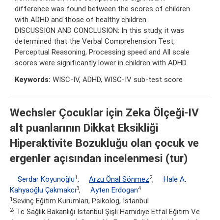
difference was found between the scores of children
with ADHD and those of healthy children.
DISCUSSION AND CONCLUSION: In this study, it was
determined that the Verbal Comprehension Test,
Perceptual Reasoning, Processing speed and All scale
scores were significantly lower in children with ADHD.
Keywords:
WISC-IV, ADHD, WISC-IV sub-test score
Wechsler Çocuklar için Zeka Ölçeği-IV
alt puanlarının Dikkat Eksikliği
Hiperaktivite Bozukluğu olan çocuk ve
ergenler açısından incelenmesi (tur)
1
2
Serdar Koyunoğlu
,
Arzu Önal Sönmez
,
Hale A.
3
4
Kahyaoğlu Çakmakcı
,
Ayten Erdogan
1
Sevinç Eğitim Kurumları, Psikolog, İstanbul
2
: Tc Sağlık Bakanlığı İstanbul Şişli Hamidiye Etfal Eğitim Ve