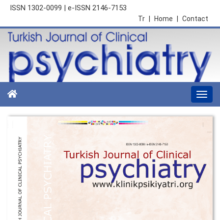
ISSN 1302-0099 | e-ISSN 2146-7153
Tr
|
Home
|
Contact
Togg
navi