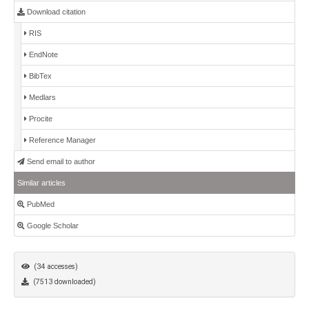
Download citation
RIS
EndNote
BibTex
Medlars
Procite
Reference Manager
Send email to author
Similar articles
PubMed
Google Scholar
(34 accesses)
(7513 downloaded)