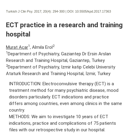
Turkish J Clin Psy. 2017; 20(4):
294-300 | DOI:
10.5505/kpd.2017.17363
ECT practice in a research and training
hospital
1
2
Murat Açar
, Almıla Erol
1
Department of Psychiatry, Gaziantep Dr Ersin Arslan
Research and Training Hospital, Gaziantep, Turkey
2
Department of Psychiatry, Izmir katip Celebi University
Ataturk Research and Training Hospital, İzmir, Turkey
INTRODUCTION: Electroconvulsive therapy (ECT) is a
treatment method for many psychiatric disease, mood
disorders particularly. ECT indications and practice
differs among countries, even among clinics in the same
country.
METHODS: We aim to investigate 10 years of ECT
indications, practice and complications of 75 patients
files with our retrospective study in our hospital.