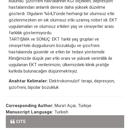
bulundu. Şizofreni hastalarının KGİ ölçekleri, depresyon
hastalarından anlamlı derece daha yüksek düzelme
gösterdi. Olguların %64,3'ünde herhangi bir olumsuz etki
gözlenmezken en sık olumsuz etki uzamış nöbet idi. EKT
uygulamaları ve olumsuz etkileri yaş ve cinsiyetler arası
farklılık göstermiyordu.
TARTIŞMA ve SONUÇ: EKT farklı yaş grupları ve
cinsiyetteki duygudurum bozukluğu ve şizofreni
hastalarında güvenilir ve etkin bir tedavi yöntemidir.
Kliniğimizde düşük yan etki oranı ve yüksek verimlilik ile
uygulanan EKT verilerimizin, ülkemizdeki klinik pratiğe
katkıda bulunacağını düşünmekteyiz.
Anahtar Kelimeler:
Elektrokonvulzif terapi, depresyon,
şizofreni, bipolar bozukluk
Corresponding Author:
Murat Açar, Türkiye
Manuscript Language:
Turkish
CITE