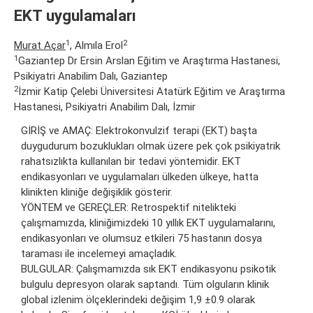
EKT uygulamaları
1
2
Murat Açar
, Almıla Erol
1
Gaziantep Dr Ersin Arslan Eğitim ve Araştırma Hastanesi,
Psikiyatri Anabilim Dalı, Gaziantep
2
İzmir Katip Çelebi Üniversitesi Atatürk Eğitim ve Araştırma
Hastanesi, Psikiyatri Anabilim Dalı, İzmir
GİRİŞ ve AMAÇ: Elektrokonvulzif terapi (EKT) başta
duygudurum bozuklukları olmak üzere pek çok psikiyatrik
rahatsızlıkta kullanılan bir tedavi yöntemidir. EKT
endikasyonları ve uygulamaları ülkeden ülkeye, hatta
klinikten kliniğe değişiklik gösterir.
YÖNTEM ve GEREÇLER: Retrospektif nitelikteki
çalışmamızda, kliniğimizdeki 10 yıllık EKT uygulamalarını,
endikasyonları ve olumsuz etkileri 75 hastanın dosya
taraması ile incelemeyi amaçladık.
BULGULAR: Çalışmamızda sık EKT endikasyonu psikotik
bulgulu depresyon olarak saptandı. Tüm olguların klinik
global izlenim ölçeklerindeki değişim 1,9 ±0.9 olarak