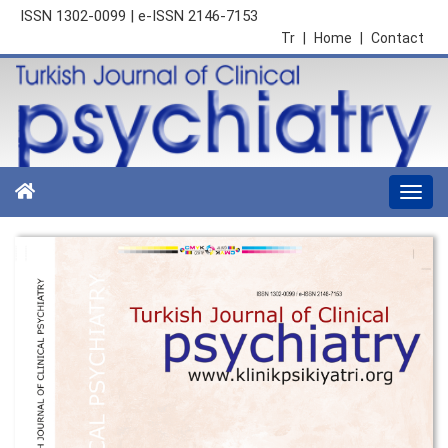
ISSN 1302-0099 | e-ISSN 2146-7153
Tr
|
Home
|
Contact
Togg
navi