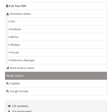
Full Text PDF
Download citation
RIS
EndNote
BibTex
Medlars
Procite
Reference Manager
Send email to author
Similar articles
PubMed
Google Scholar
(26 accesses)
(56 downloaded)