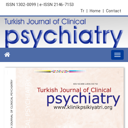
ISSN 1302-0099 | e-ISSN 2146-7153
Tr
|
Home
|
Contact
Togg
navi