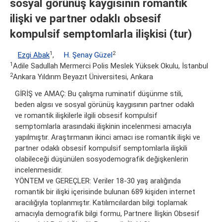
sosyal görünüş kaygısının romantik
ilişki ve partner odaklı obsesif
kompulsif semptomlarla ilişkisi (tur)
1
2
Ezgi Abak
,
H. Şenay Güzel
1
Adile Sadullah Mermerci Polis Meslek Yüksek Okulu, İstanbul
2
Ankara Yıldırım Beyazıt Üniversitesi, Ankara
GİRİŞ ve AMAÇ: Bu çalışma ruminatif düşünme stili,
beden algısı ve sosyal görünüş kaygısının partner odaklı
ve romantik ilişkilerle ilgili obsesif kompulsif
semptomlarla arasındaki ilişkinin incelenmesi amacıyla
yapılmıştır. Araştırmanın ikinci amacı ise romantik ilişki ve
partner odaklı obsesif kompulsif semptomlarla ilişkili
olabileceği düşünülen sosyodemografik değişkenlerin
incelenmesidir.
YÖNTEM ve GEREÇLER: Veriler 18-30 yaş aralığında
romantik bir ilişki içerisinde bulunan 689 kişiden internet
aracılığıyla toplanmıştır. Katılımcılardan bilgi toplamak
amacıyla demografik bilgi formu, Partnere İlişkin Obsesif