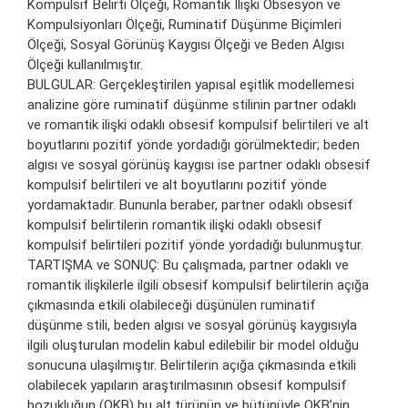
Kompulsif Belirti Ölçeği, Romantik İlişki Obsesyon ve
Kompulsiyonları Ölçeği, Ruminatif Düşünme Biçimleri
Ölçeği, Sosyal Görünüş Kaygısı Ölçeği ve Beden Algısı
Ölçeği kullanılmıştır.
BULGULAR: Gerçekleştirilen yapısal eşitlik modellemesi
analizine göre ruminatif düşünme stilinin partner odaklı
ve romantik ilişki odaklı obsesif kompulsif belirtileri ve alt
boyutlarını pozitif yönde yordadığı görülmektedir; beden
algısı ve sosyal görünüş kaygısı ise partner odaklı obsesif
kompulsif belirtileri ve alt boyutlarını pozitif yönde
yordamaktadır. Bununla beraber, partner odaklı obsesif
kompulsif belirtilerin romantik ilişki odaklı obsesif
kompulsif belirtileri pozitif yönde yordadığı bulunmuştur.
TARTIŞMA ve SONUÇ: Bu çalışmada, partner odaklı ve
romantik ilişkilerle ilgili obsesif kompulsif belirtilerin açığa
çıkmasında etkili olabileceği düşünülen ruminatif
düşünme stili, beden algısı ve sosyal görünüş kaygısıyla
ilgili oluşturulan modelin kabul edilebilir bir model olduğu
sonucuna ulaşılmıştır. Belirtilerin açığa çıkmasında etkili
olabilecek yapıların araştırılmasının obsesif kompulsif
bozukluğun (OKB) bu alt türünün ve bütünüyle OKB’nin