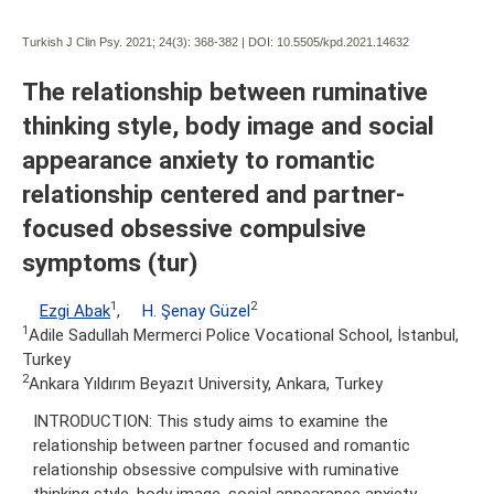
Turkish J Clin Psy. 2021; 24(3):
368-382 | DOI:
10.5505/kpd.2021.14632
The relationship between ruminative
thinking style, body image and social
appearance anxiety to romantic
relationship centered and partner-
focused obsessive compulsive
symptoms (tur)
1
2
Ezgi Abak
,
H. Şenay Güzel
1
Adile Sadullah Mermerci Police Vocational School, İstanbul,
Turkey
2
Ankara Yıldırım Beyazıt University, Ankara, Turkey
INTRODUCTION: This study aims to examine the
relationship between partner focused and romantic
relationship obsessive compulsive with ruminative
thinking style, body image, social appearance anxiety.