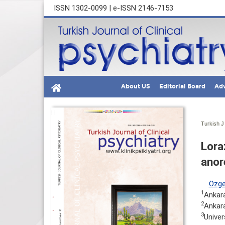
ISSN 1302-0099 | e-ISSN 2146-7153
About US
Editorial Board
Adv
Turkish J 
Lora
anor
Özge
1
Ankar
2
Ankara
3
Univer