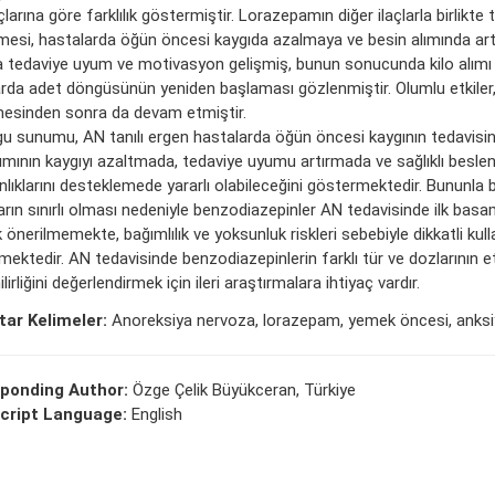
çlarına göre farklılık göstermiştir. Lorazepamın diğer ilaçlarla birlikte 
mesi, hastalarda öğün öncesi kaygıda azalmaya ve besin alımında artı
a tedaviye uyum ve motivasyon gelişmiş, bunun sonucunda kilo alımı
arda adet döngüsünün yeniden başlaması gözlenmiştir. Olumlu etkiler
mesinden sonra da devam etmiştir.
gu sunumu, AN tanılı ergen hastalarda öğün öncesi kaygının tedavis
nımının kaygıyı azaltmada, tedaviye uyumu artırmada ve sağlıklı besl
nlıklarını desteklemede yararlı olabileceğini göstermektedir. Bununla b
ların sınırlı olması nedeniyle benzodiazepinler AN tedavisinde ilk bas
 önerilmemekte, bağımlılık ve yoksunluk riskleri sebebiyle dikkatli kull
ektedir. AN tedavisinde benzodiazepinlerin farklı tür ve dozlarının et
lirliğini değerlendirmek için ileri araştırmalara ihtiyaç vardır.
ar Kelimeler:
Anoreksiya nervoza, lorazepam, yemek öncesi, anksi
ponding Author:
Özge Çelik Büyükceran, Türkiye
cript Language:
English