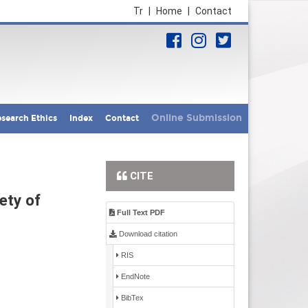
Tr
|
Home
|
Contact
Online Submission
search Ethics
Index
Contact
CITE
ety of
Full Text PDF
Download citation
RIS
EndNote
BibTex