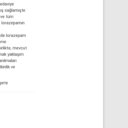
tedaviye
ş sağlamıştır.
 ve tüm
, lorazepamın
inde lorazepam
enme
irlikte, mevcut
amak yaklaşım
anılmaları
kinlik ve
yete