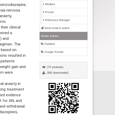
benzodiazepine,
Medlars
exia nervosa
Procite
nxiety,
Reference Manager
nts.
eir clinical
Send email to author
eived a
Similar articles
) and
regimen. The
PubMed
t based on
Google Scholar
ons resulted in
patients.
weight gain and
(79 accesses)
pam were
(865 downloaded)
l anxiety in
cing treatment
ited evidence
t for AN, and
and withdrawal.
diazepines,