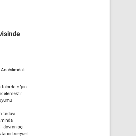
visinde
 Anabilimdalı
stalarda öğün
ncelemektir.
 uyumu
an tedavi
samında
el-davranışçı
stanın bireysel