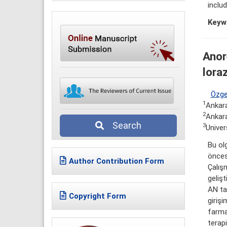
inclu
Keyw
Anor
lora
Özge
1
Ankar
2
Ankara
Search
3
Univer
Bu ol
önces
Author Contribution Form
Çalış
gelişt
AN tan
Copyright Form
girişi
farmak
terapi