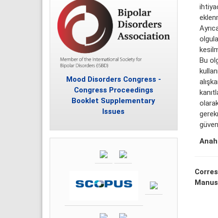
ihtiya
eklen
Ayrıc
olgul
kesil
Bu ol
kulla
Mood Disorders Congress -
alışka
Congress Proceedings
kanıt
Booklet Supplementary
olarak
Issues
gerekm
güveni
Anaht
Corres
Manus