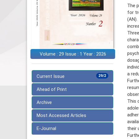
The p
for t
(AN).
incre
Three
chara
combi
psych
Volume : 29 Issue : 1 Year : 2026
dosag
indiv
a red
Current Issue
29/2
Furth
resum
Ahead of Print
obser
This 
Archive
adole
adher
Most Accessed Articles
avail
E-Journal
their
Furth