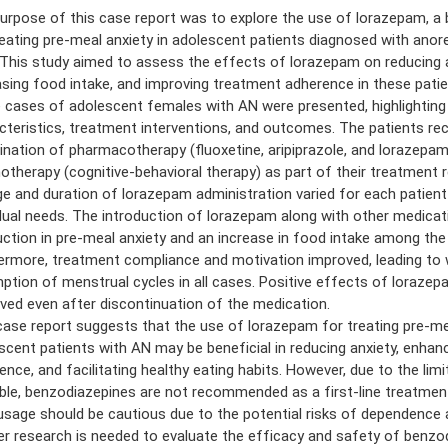
urpose of this case report was to explore the use of lorazepam, a 
reating pre-meal anxiety in adolescent patients diagnosed with anor
 This study aimed to assess the effects of lorazepam on reducing a
asing food intake, and improving treatment adherence in these patie
 cases of adolescent females with AN were presented, highlighting th
cteristics, treatment interventions, and outcomes. The patients rec
nation of pharmacotherapy (fluoxetine, aripiprazole, and lorazepam
otherapy (cognitive-behavioral therapy) as part of their treatment 
e and duration of lorazepam administration varied for each patien
idual needs. The introduction of lorazepam along with other medicati
uction in pre-meal anxiety and an increase in food intake among the 
ermore, treatment compliance and motivation improved, leading to 
ption of menstrual cycles in all cases. Positive effects of loraze
ved even after discontinuation of the medication.
case report suggests that the use of lorazepam for treating pre-mea
scent patients with AN may be beneficial in reducing anxiety, enhan
ence, and facilitating healthy eating habits. However, due to the lim
able, benzodiazepines are not recommended as a first-line treatmen
 usage should be cautious due to the potential risks of dependence 
er research is needed to evaluate the efficacy and safety of benzo