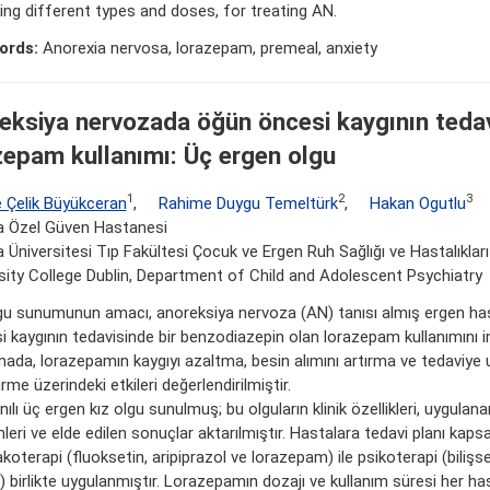
ding different types and doses, for treating AN.
ords:
Anorexia nervosa, lorazepam, premeal, anxiety
eksiya nervozada öğün öncesi kaygının teda
zepam kullanımı: Üç ergen olgu
1
2
3
 Çelik Büyükceran
,
Rahime Duygu Temeltürk
,
Hakan Ogutlu
a Özel Güven Hastanesi
 Üniversitesi Tıp Fakültesi Çocuk ve Ergen Ruh Sağlığı ve Hastalıkları
sity College Dublin, Department of Child and Adolescent Psychiatry
gu sunumunun amacı, anoreksiya nervoza (AN) tanısı almış ergen ha
i kaygının tedavisinde bir benzodiazepin olan lorazepam kullanımını i
mada, lorazepamın kaygıyı azaltma, besin alımını artırma ve tedaviye
irme üzerindeki etkileri değerlendirilmiştir.
ılı üç ergen kız olgu sunulmuş; bu olguların klinik özellikleri, uygulan
mleri ve elde edilen sonuçlar aktarılmıştır. Hastalara tedavi planı kap
oterapi (fluoksetin, aripiprazol ve lorazepam) ile psikoterapi (bilişs
) birlikte uygulanmıştır. Lorazepamın dozajı ve kullanım süresi her ha