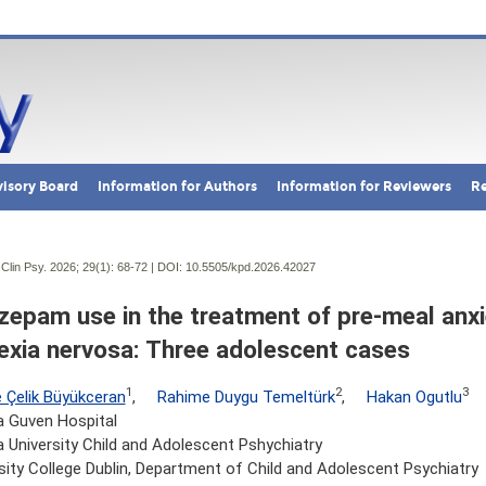
isory Board
Information for Authors
Information for Reviewers
Re
Clin Psy. 2026; 29(1):
68-72 | DOI:
10.5505/kpd.2026.42027
zepam use in the treatment of pre-meal anxi
exia nervosa: Three adolescent cases
1
2
3
 Çelik Büyükceran
,
Rahime Duygu Temeltürk
,
Hakan Ogutlu
a Guven Hospital
 University Child and Adolescent Pshychiatry
sity College Dublin, Department of Child and Adolescent Psychiatry