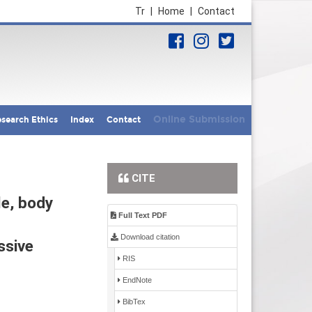
Tr
|
Home
|
Contact
Online Submission
search Ethics
Index
Contact
CITE
le, body
Full Text PDF
Download citation
ssive
RIS
EndNote
BibTex