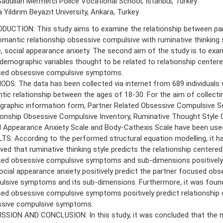
Sadullah Mermerci Police Vocational School, İstanbul, Turkey
 Yıldırım Beyazıt University, Ankara, Turkey
DUCTION: This study aims to examine the relationship between pa
omantic relationship obsessive compulsive with ruminative thinking 
, social appearance anxiety. The second aim of the study is to exa
demographic variables thought to be related to relationship centere
ed obsessive compulsive symptoms.
DS: The data has been collected via internet from 689 individuals 
tic relationship between the ages of 18-30. For the aim of collecti
raphic information form, Partner Related Obsessive Compulsive Sc
ionship Obsessive Compulsive Inventory, Ruminative Thought Style 
l Appearance Anxiety Scale and Body-Cathexis Scale have been use
TS: According to the performed structural equation modelling, it h
ved that ruminative thinking style predicts the relationship centered
ed obsessive compulsive symptoms and sub-dimensions positively
ocial appearance anxiety positively predict the partner focused obs
lsive symptoms and its sub-dimensions. Furthermore, it was found
ed obsessive compulsive symptoms positively predict relationship 
sive compulsive symptoms.
SSION AND CONCLUSION: In this study, it was concluded that the 