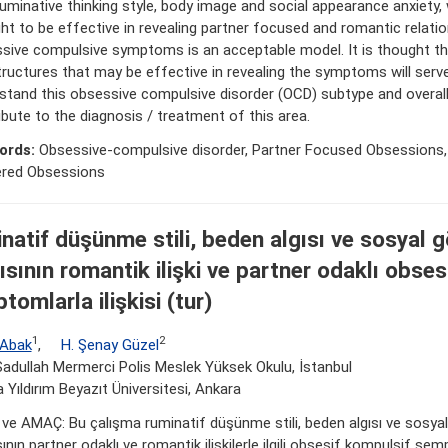
ruminative thinking style, body image and social appearance anxiety, 
ht to be effective in revealing partner focused and romantic relati
sive compulsive symptoms is an acceptable model. It is thought tha
tructures that may be effective in revealing the symptoms will serve
stand this obsessive compulsive disorder (OCD) subtype and overal
ibute to the diagnosis / treatment of this area.
ords:
Obsessive-compulsive disorder, Partner Focused Obsessions, 
red Obsessions
natif düşünme stili, beden algısı ve sosyal 
ısının romantik ilişki ve partner odaklı obse
omlarla ilişkisi (tur)
1
2
 Abak
,
H. Şenay Güzel
Sadullah Mermerci Polis Meslek Yüksek Okulu, İstanbul
 Yıldırım Beyazıt Üniversitesi, Ankara
 ve AMAÇ: Bu çalışma ruminatif düşünme stili, beden algısı ve sosya
ının partner odaklı ve romantik ilişkilerle ilgili obsesif kompulsif se