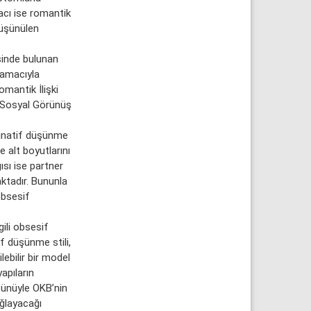
macı ise romantik
düşünülen
sinde bulunan
k amacıyla
omantik İlişki
 Sosyal Görünüş
minatif düşünme
e alt boyutlarını
sı ise partner
aktadır. Bununla
obsesif
ili obsesif
if düşünme stili,
lebilir bir model
apıların
tünüyle OKB’nin
ağlayacağı