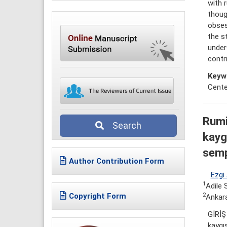
with 
thoug
obses
the s
under
contr
Keyw
Cente
Rumi
Search
kayg
sempt
Author Contribution Form
Ezgi
1
Adile 
Copyright Form
2
Ankara
GİRİŞ
kaygıs