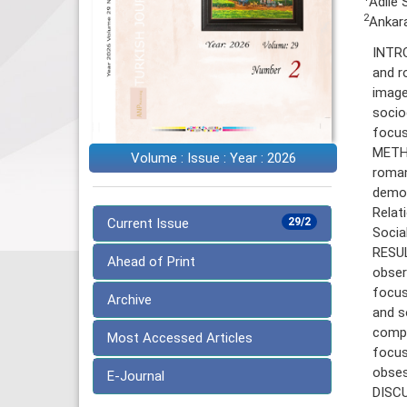
Adile 
2
Ankara
INTRO
and r
image
socio
focus
METHO
Volume : Issue : Year : 2026
roman
demog
Relat
Current Issue
29/2
Socia
RESUL
Ahead of Print
obser
focus
Archive
and s
compu
Most Accessed Articles
focus
obses
E-Journal
DISCU