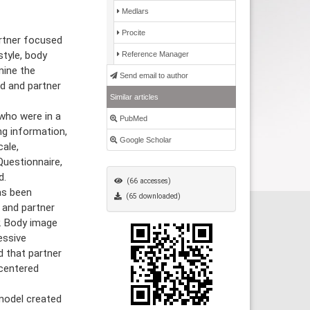
Medlars
Procite
rtner focused
style, body
Reference Manager
mine the
Send email to author
d and partner
Similar articles
who were in a
PubMed
ng information,
Google Scholar
ale,
Questionnaire,
d.
(66 accesses)
as been
(65 downloaded)
 and partner
. Body image
essive
 that partner
centered
model created