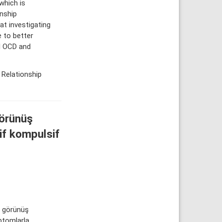
which is
onship
t investigating
 to better
l OCD and
Relationship
görünüş
sif kompulsif
l görünüş
mptomlarla