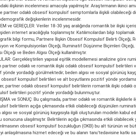
daki ilişkinin incelenmesi amacıyla yapılmıştır. Araştırmanın ikinci a
 ve partner odaklı obsesif kompulsif semptomlarla ilişkili olabileceği 
demografik değişkenlerin incelenmesidir.
M ve GEREÇLER: Veriler 18-30 yaş aralığında romantik bir ilişki içeri
şiden internet aracılığıyla toplanmıştır. Katılımcılardan bilgi toplama
afik bilgi formu, Partnere İlişkin Obsesif Kompulsif Belirti Ölçeği, R
yon ve Kompulsiyonları Ölçeği, Ruminatif Düşünme Biçimleri Ölçeği,
ı Ölçeği ve Beden Algısı Ölçeği kullanılmıştır.
LAR: Gerçekleştirilen yapısal eşitlik modellemesi analizine göre ru
in partner odaklı ve romantik ilişki odaklı obsesif kompulsif belirtileri v
if yönde yordadığı görülmektedir; beden algısı ve sosyal görünüş kaygı
 obsesif kompulsif belirtileri ve alt boyutlarını pozitif yönde yordam
r, partner odaklı obsesif kompulsif belirtilerin romantik ilişki odaklı 
sif belirtileri pozitif yönde yordadığı bulunmuştur.
ŞMA ve SONUÇ: Bu çalışmada, partner odaklı ve romantik ilişkilerle ilg
sif belirtilerin açığa çıkmasında etkili olabileceği düşünülen ruminat
algısı ve sosyal görünüş kaygısıyla ilgili oluşturulan modelin kabul edi
 sonucuna ulaşılmıştır. Belirtilerin açığa çıkmasında etkili olabilecek y
ırılmasının obsesif kompulsif bozukluğun (OKB) bu alt türünün ve bü
iyi anlaşılmasına hizmet edeceği ve bu alanın tanı/tedavisine katkı s