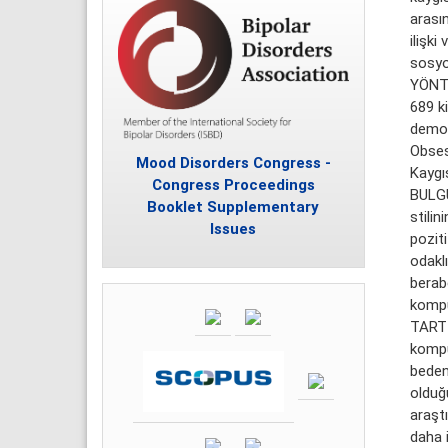
arasın
ilişki
sosyo
YÖNTE
689 ki
demogr
Obses
Mood Disorders Congress -
Kaygıs
Congress Proceedings
BULGU
Booklet Supplementary
stilin
Issues
pozit
odaklı
berabe
kompul
TARTI
kompul
beden 
olduğu
araşt
daha 