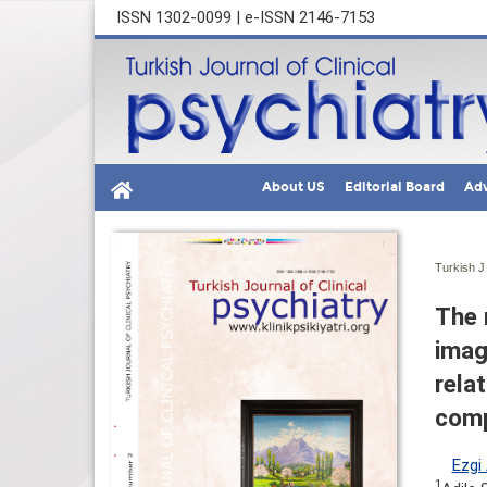
ISSN 1302-0099 | e-ISSN 2146-7153
About US
Editorial Board
Adv
Turkish J 
The 
imag
rela
comp
Ezgi
1