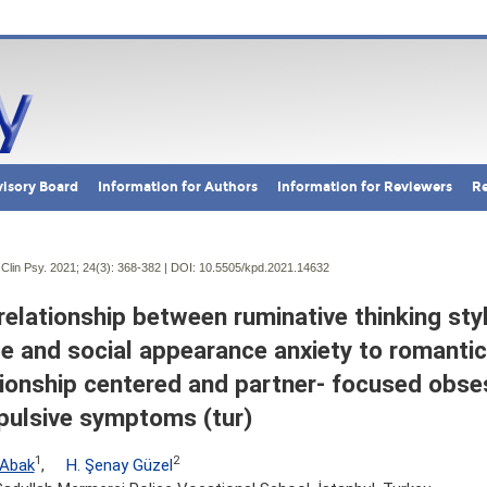
isory Board
Information for Authors
Information for Reviewers
Re
Clin Psy. 2021; 24(3):
368-382 | DOI:
10.5505/kpd.2021.14632
relationship between ruminative thinking sty
e and social appearance anxiety to romantic
tionship centered and partner- focused obse
ulsive symptoms (tur)
1
2
 Abak
,
H. Şenay Güzel