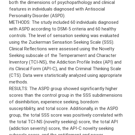
both the dimensions of psychopathology and clinical
features in individuals diagnosed with Antisocial
Personality Disorder (ASPD).
METHODS: The study included 60 individuals diagnosed
with ASPD according to DSM-5 criteria and 60 healthy
controls. The level of sensation seeking was evaluated
using the Zuckerman Sensation Seeking Scale (SSS).
Clinical Reflections were assessed using the Novelty
Seeking subscale of the Temperament and Character
Inventory (TCI-NS), the Addiction Profile Index (API) and
its Clinical Form (API-C), and the Criminal Thinking Scale
(CTS). Data were statistically analyzed using appropriate
methods.
RESULTS: The ASPD group showed significantly higher
scores than the control group in the SSS subdimensions
of disinhibition, experience seeking, boredom
susceptibility, and total score. Additionally, in the ASPD
group, the total SSS score was positively correlated with
the total TCI-NS (novelty seeking) score, the total API
(addiction severity) score, the API-C novelty seeking
subscale score, and the entitlement and power