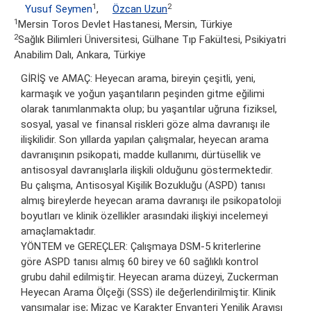
1
2
Yusuf Seymen
,
Özcan Uzun
1
Mersin Toros Devlet Hastanesi, Mersin, Türkiye
2
Sağlık Bilimleri Üniversitesi, Gülhane Tıp Fakültesi, Psikiyatri
Anabilim Dalı, Ankara, Türkiye
GİRİŞ ve AMAÇ: Heyecan arama, bireyin çeşitli, yeni,
karmaşık ve yoğun yaşantıların peşinden gitme eğilimi
olarak tanımlanmakta olup; bu yaşantılar uğruna fiziksel,
sosyal, yasal ve finansal riskleri göze alma davranışı ile
ilişkilidir. Son yıllarda yapılan çalışmalar, heyecan arama
davranışının psikopati, madde kullanımı, dürtüsellik ve
antisosyal davranışlarla ilişkili olduğunu göstermektedir.
Bu çalışma, Antisosyal Kişilik Bozukluğu (ASPD) tanısı
almış bireylerde heyecan arama davranışı ile psikopatoloji
boyutları ve klinik özellikler arasındaki ilişkiyi incelemeyi
amaçlamaktadır.
YÖNTEM ve GEREÇLER: Çalışmaya DSM-5 kriterlerine
göre ASPD tanısı almış 60 birey ve 60 sağlıklı kontrol
grubu dahil edilmiştir. Heyecan arama düzeyi, Zuckerman
Heyecan Arama Ölçeği (SSS) ile değerlendirilmiştir. Klinik
yansımalar ise; Mizaç ve Karakter Envanteri Yenilik Arayışı