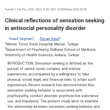
Turkish J Clin Psy. 2026; 29(1):
8-18 | DOI:
10.5505/kpd.2026.33733
Clinical reflections of sensation seeking
in antisocial personality disorder
1
2
Yusuf Seymen
,
Özcan Uzun
1
Mersin Toros State Hospital, Mersin, Türkiye
2
Department of Psychiatry, Gülhane School of Medicine,
University of Health Sciences, Ankara, Türkiye
INTRODUCTION: Sensation seeking is defined as the
pursuit of varied, novel, complex, and intense
experiences, accompanied by a willingness to take
physical, social, legal, and financial risks to attain such
experiences. Recent research has demonstrated that
sensation seeking behavior is associated with
psychopathy, conduct disorder, psychoactive substance
use, and impulsivity. The present study aims to examine
the relationship between sensation seeking behavior and