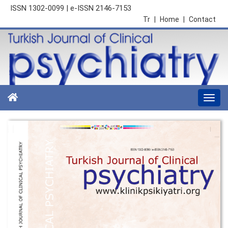
ISSN 1302-0099 | e-ISSN 2146-7153
Tr
|
Home
|
Contact
Togg
navi