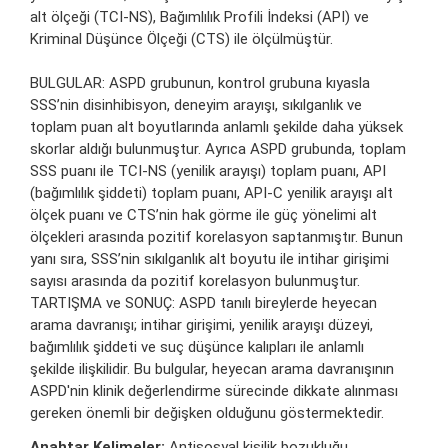
alt ölçeği (TCI-NS), Bağımlılık Profili İndeksi (API) ve
Kriminal Düşünce Ölçeği (CTS) ile ölçülmüştür.
BULGULAR: ASPD grubunun, kontrol grubuna kıyasla
SSS’nin disinhibisyon, deneyim arayışı, sıkılganlık ve
toplam puan alt boyutlarında anlamlı şekilde daha yüksek
skorlar aldığı bulunmuştur. Ayrıca ASPD grubunda, toplam
SSS puanı ile TCI-NS (yenilik arayışı) toplam puanı, API
(bağımlılık şiddeti) toplam puanı, API-C yenilik arayışı alt
ölçek puanı ve CTS’nin hak görme ile güç yönelimi alt
ölçekleri arasında pozitif korelasyon saptanmıştır. Bunun
yanı sıra, SSS’nin sıkılganlık alt boyutu ile intihar girişimi
sayısı arasında da pozitif korelasyon bulunmuştur.
TARTIŞMA ve SONUÇ: ASPD tanılı bireylerde heyecan
arama davranışı; intihar girişimi, yenilik arayışı düzeyi,
bağımlılık şiddeti ve suç düşünce kalıpları ile anlamlı
şekilde ilişkilidir. Bu bulgular, heyecan arama davranışının
ASPD'nin klinik değerlendirme sürecinde dikkate alınması
gereken önemli bir değişken olduğunu göstermektedir.
Anahtar Kelimeler:
Antisosyal kişilik bozukluğu,